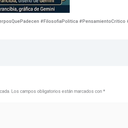
uerposQuePadecen #FilosofiaPolitica #PensamientoCritico 
icada.
Los campos obligatorios están marcados con
*