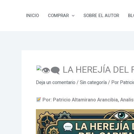
Ir
al
INICIO
COMPRAR
SOBRE EL AUTOR
BL
contenido
LA HEREJÍA DEL 
Deja un comentario
/
Sin categoría
/ Por
Patric
Por: Patricio Altamirano Arancibia, Anali