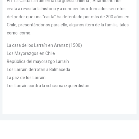
En “La Casta Larraín en la burguesía chilena”, Altamirano nos
invita a revisitar la historia y a conocer los intrincados secretos
del poder que una “casta” ha detentado por más de 200 años en
Chile, presentándonos para ello, algunos ítem de la familia, tales
como como:
La casa de los Larraín en Aranaz (1500)
Los Mayorazgos en Chile
República del mayorazgo Larraín
Los Larraín derrotan a Balmaceda
La paz de los Larraín
Los Larraín contra la «chusma izquierdista»