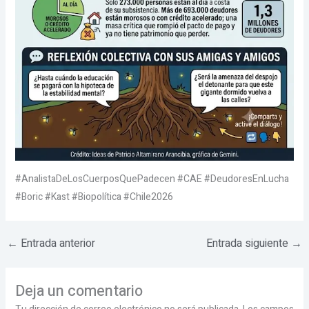
#AnalistaDeLosCuerposQuePadecen #CAE #DeudoresEnLucha
#Boric #Kast #Biopolítica #Chile2026
←
Entrada anterior
Entrada siguiente
→
Deja un comentario