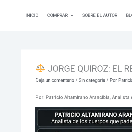
Ir
al
INICIO
COMPRAR
SOBRE EL AUTOR
BL
contenido
JORGE QUIROZ: EL R
Deja un comentario
/
Sin categoría
/ Por
Patric
Por: Patricio Altamirano Arancibia, Analist