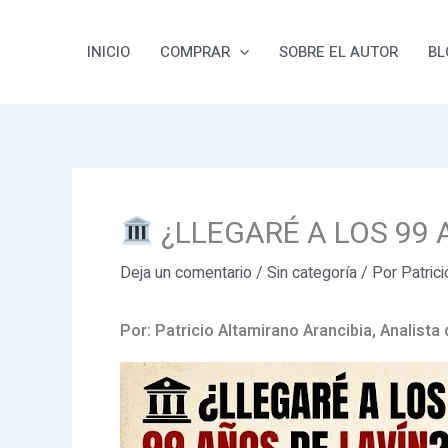
Ir
al
INICIO
COMPRAR
SOBRE EL AUTOR
BL
contenido
¿LLEGARÉ A LOS 99 
Deja un comentario
/
Sin categoría
/ Por
Patric
Por: Patricio Altamirano Arancibia, Analist