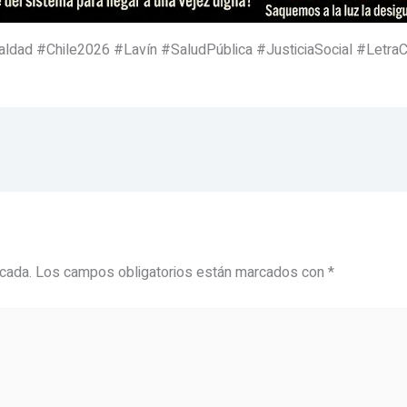
ad #Chile2026 #Lavín #SaludPública #JusticiaSocial #LetraC
icada.
Los campos obligatorios están marcados con
*