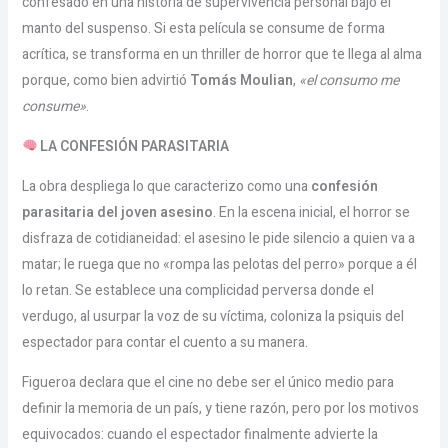
confesado en una historia de supervivencia personal bajo el
manto del suspenso. Si esta película se consume de forma
acrítica, se transforma en un thriller de horror que te llega al alma
porque, como bien advirtió
Tomás Moulian
,
«el consumo me
consume»
.
LA CONFESIÓN PARASITARIA
La obra despliega lo que caracterizo como una
confesión
parasitaria del joven asesino
. En la escena inicial, el horror se
disfraza de cotidianeidad: el asesino le pide silencio a quien va a
matar; le ruega que no «rompa las pelotas del perro» porque a él
lo retan. Se establece una complicidad perversa donde el
verdugo, al usurpar la voz de su víctima, coloniza la psiquis del
espectador para contar el cuento a su manera.
Figueroa declara que el cine no debe ser el único medio para
definir la memoria de un país, y tiene razón, pero por los motivos
equivocados: cuando el espectador finalmente advierte la