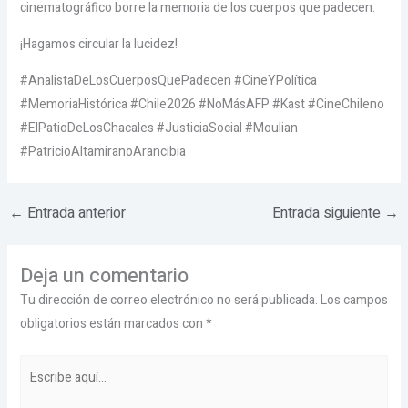
cinematográfico borre la memoria de los cuerpos que padecen.
¡Hagamos circular la lucidez!
#AnalistaDeLosCuerposQuePadecen #CineYPolítica
#MemoriaHistórica #Chile2026 #NoMásAFP #Kast #CineChileno
#ElPatioDeLosChacales #JusticiaSocial #Moulian
#PatricioAltamiranoArancibia
←
Entrada anterior
Entrada siguiente
→
Deja un comentario
Tu dirección de correo electrónico no será publicada.
Los campos
obligatorios están marcados con
*
Escribe
aquí...