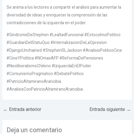
Se anima a los lectores a compartir el análisis para aumentar la
diversidad de ideas y enriquecer la comprensión de las
contradicciones de la izquierda en el poder.
#SindromeDeStephen #LealtadFuncional #EstocolmoPolitico
#GuardianDelStatuQuo #InternalizacionDeLaOpresion
#DjangoUnchained #StephenSLJackson #AnalisisPoliticoCine
#CineYPolitica #NOmasAFP #ReformaDePensiones
#NeoliberalismoChileno #IzquierdaEnElPoder
#ComunismoPragmatico #DebatePolitico
#PatricioAltamiranoArancibia
#AnalisisConPatricioAltamiranoArancibia
←
Entrada anterior
Entrada siguiente
→
Deja un comentario