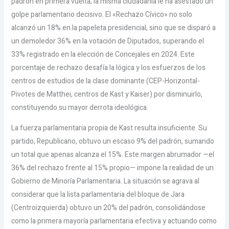
padrón en primera vuelta, la misma ciudadanía le ha asestado un
golpe parlamentario decisivo. El «Rechazo Cívico» no solo
alcanzó un 18% en la papeleta presidencial, sino que se disparó a
un demoledor 36% en la votación de Diputados, superando el
33% registrado en la elección de Concejales en 2024. Este
porcentaje de rechazo desafía la lógica y los esfuerzos de los
centros de estudios de la clase dominante (CEP-Horizontal-
Pivotes de Matthei, centros de Kast y Kaiser) por disminuirlo,
constituyendo su mayor derrota ideológica.
La fuerza parlamentaria propia de Kast resulta insuficiente. Su
partido, Republicano, obtuvo un escaso 9% del padrón, sumando
un total que apenas alcanza el 15%. Este margen abrumador —el
36% del rechazo frente al 15% propio— impone la realidad de un
Gobierno de Minoría Parlamentaria. La situación se agrava al
considerar que la lista parlamentaria del bloque de Jara
(Centroizquierda) obtuvo un 20% del padrón, consolidándose
como la primera mayoría parlamentaria efectiva y actuando como