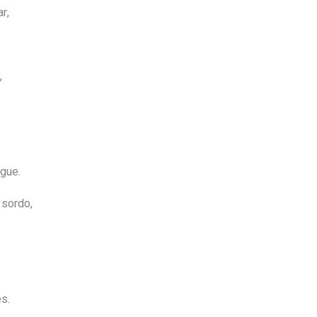
r,
,
egue.
 sordo,
es.