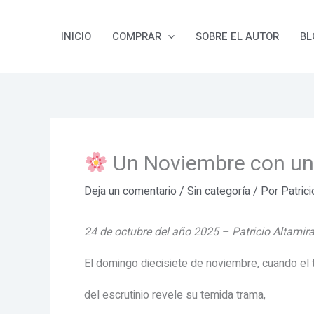
Ir
al
INICIO
COMPRAR
SOBRE EL AUTOR
BL
contenido
Un Noviembre con una
Deja un comentario
/
Sin categoría
/ Por
Patric
24 de octubre del año 2025 – Patricio Altamir
El domingo diecisiete de noviembre, cuando el 
del escrutinio revele su temida trama,