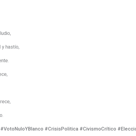
ludio,
 y hastío,
ente.
ece,
erece,
o.
#VotoNuloYBlanco #CrisisPolitica #CivismoCrítico #Elecci