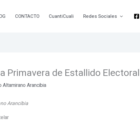
OG
CONTACTO
CuantiCuali
Redes Sociales
 Primavera de Estallido Electora
io Altamirano Arancibia
ano Arancibia
telar