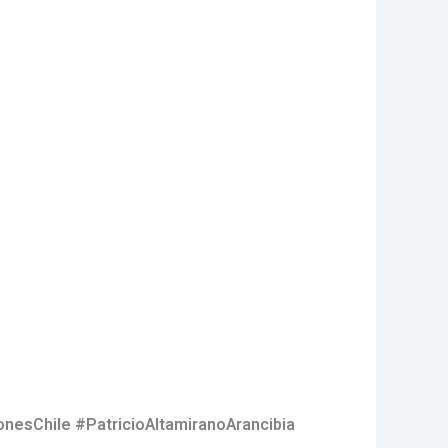
onesChile #PatricioAltamiranoArancibia