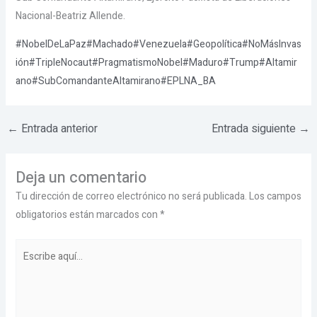
Nacional-Beatriz Allende.
#NobelDeLaPaz
#Machado
#Venezuela
#Geopolítica
#NoMásInvas
ión
#TripleNocaut
#PragmatismoNobel
#Maduro
#Trump
#Altamir
ano
#SubComandanteAltamirano
#EPLNA_BA
←
Entrada anterior
Entrada siguiente
→
Deja un comentario
Tu dirección de correo electrónico no será publicada.
Los campos
obligatorios están marcados con
*
Escribe
aquí...