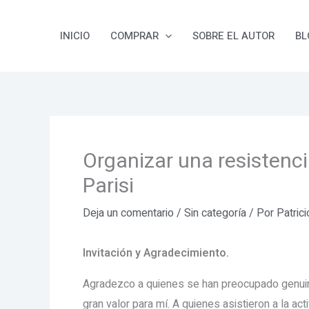
Ir
al
INICIO
COMPRAR
SOBRE EL AUTOR
BL
contenido
Organizar una resistencia
Parisi
Deja un comentario
/
Sin categoría
/ Por
Patric
Invitación y Agradecimiento.
Agradezco a quienes se han preocupado genuin
gran valor para mí. A quienes asistieron a la a