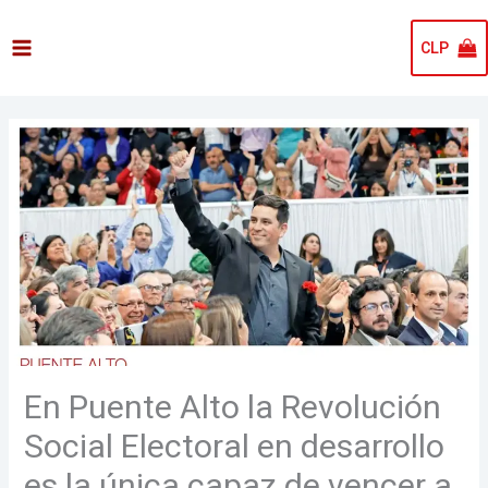
Ir
al
CLP
contenido
En Puente Alto la Revolución
Social Electoral en desarrollo
es la única capaz de vencer a