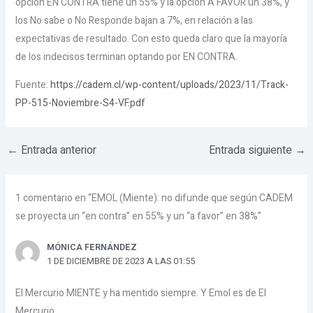
opción EN CONTRA tiene un 55% y la opción A FAVOR un 38%, y
los No sabe o No Responde bajan a 7%, en relación a las
expectativas de resultado. Con esto queda claro que la mayoría
de los indecisos terminan optando por EN CONTRA.
Fuente:
https://cadem.cl/wp-content/uploads/2023/11/Track-
PP-515-Noviembre-S4-VF.pdf
←
Entrada anterior
Entrada siguiente
→
1 comentario en “EMOL (Miente): no difunde que según CADEM
se proyecta un “en contra” en 55% y un “a favor” en 38%”
MÓNICA FERNÁNDEZ
1 DE DICIEMBRE DE 2023 A LAS 01:55
El Mercurio MIENTE y ha mentido siempre. Y Emol es de El
Mercurio