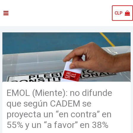
Ir
al
CLP
contenido
EMOL (Miente): no difunde
que según CADEM se
proyecta un “en contra” en
55% y un “a favor” en 38%