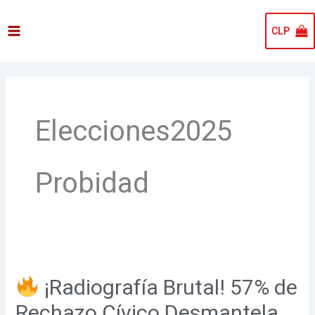
Ir
al
CLP
contenido
Elecciones2025
Probidad
¡Radiografía
¡Radiografía Brutal! 57% de
Brutal!
57%
Rechazo Cívico Desmantela