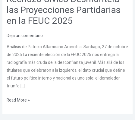
de
las Proyecciones Partidarias
Rechazo
en la FEUC 2025
Cívico
Desmantela
las
Deja un comentario
Proyecciones
Análisis de Patricio Altamirano Arancibia, Santiago, 27 de octubre
Partidarias
de 2025 La reciente elección de la FEUC 2025 nos entrega la
en
radiografía más cruda de la desconfianza juvenil. Más allá de los
la
titulares que celebraron a la Izquierda, el dato crucial que define
FEUC
el futuro político interno y nacional es uno solo: el demoledor
2025
triunfo […]
Read More »